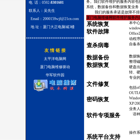
务。我们软件维护的服务内容包
电 话：0592-
8301601
系统，数据备份和数据恢复业务
联系人：吴先生
我们的服务承诺是故障不排除
厦门电脑维修网软件维护服务内容
Email：2000159wjf@21cn.com
本中心提
系统恢复
地 址：厦门大正电脑城3楼
wind
软件故障
Off
*******************************
动程序
自备
查杀病毒
友 情 链 接
数据
数据备份
太平洋电脑网
整理磁
数据恢复
厦门电脑维修驱动
硬盘出
转、硬
华军软件园
专业
文件修复
包括of
OUTLO
Wind
密码恢复
XP/
业务
语
软件专项服务
操作系
系统平台支持