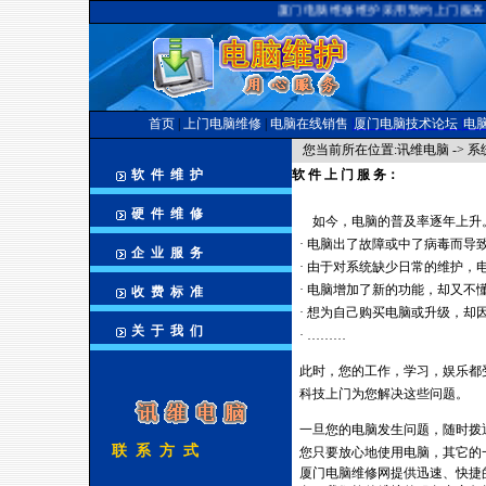
厦门电脑维修维护采用预约上门服务 1
首页
|
上门电脑维修
|
电脑在线销售
|
厦门电脑技术论坛
|
电
您当前所在位置:讯维电脑 -> 
软 件 维 护
软 件 上 门 服 务：
厦门电脑维修24
硬 件 维 修
如今，电脑的普及率逐年上升
· 电脑出了故障或中了病毒而导
企 业 服 务
· 由于对系统缺少日常的维护
· 电脑增加了新的功能，却又不
收 费 标 准
· 想为自己购买电脑或升级，却
关 于 我 们
· ………
厦门电脑维修24小时用
此时，您的工作，学习，娱乐都
科技上门为您解决这些问题。
厦
一旦您的电脑发生问题，随时拨
联 系 方 式
您只要放心地使用电脑，其它的
厦门电脑维修网提供迅速、快捷